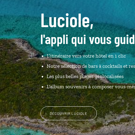
Luciole,
l'appli qui vous gu
L’itinéraire vers votre hôtel en 1 clic
Notre sélection de bars à cocktails et re
Les plus belles plages géolocalisées
L'album souvenirs à composer vous-m
DÉCOUVRIR LUCIOLE