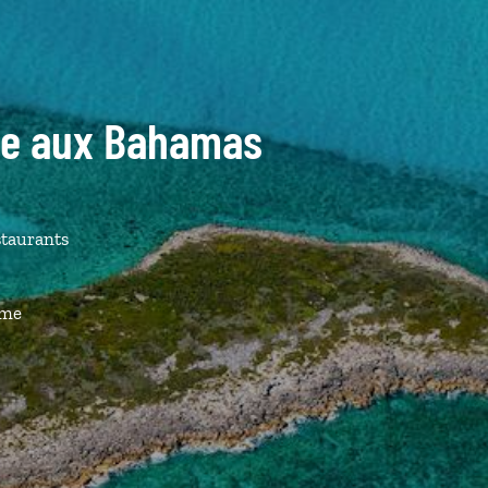
ide aux Bahamas
staurants
ême