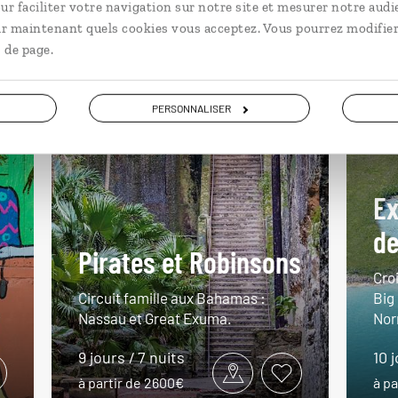
ur faciliter votre navigation sur notre site et mesurer notre audi
En famille Bahamas
ir maintenant quels cookies vous acceptez. Vous pourrez modifier
 de page.
PERSONNALISER
Ex
d
Pirates et Robinsons
Croi
Circuit famille aux Bahamas :
Big
Nassau et Great Exuma.
Nor
9 jours / 7 nuits
10 
à partir de 2600€
à pa