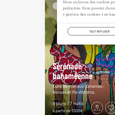
Nous utilisons des cookies po
En amoureux Bahamas
publicités. Vous pouvez chois
« gestion des cookies » en bas
TOUT REFUSER
Sérénade
bahaméenne
Lune de miel aux Bahamas :
Nassau et l’île d’Andros.
9 jours / 7 nuits
à partir de 5300€