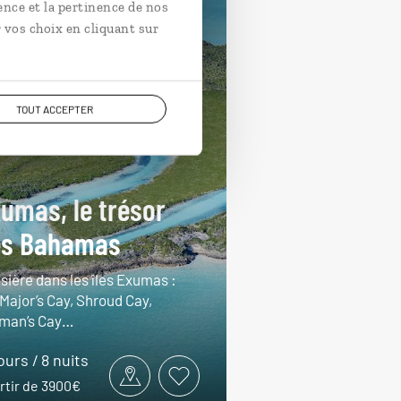
ence et la pertinence de nos
 vos choix en cliquant sur
TOUT ACCEPTER
umas, le trésor
es Bahamas
sière dans les îles Exumas :
 Major’s Cay, Shroud Cay,
man’s Cay…
jours / 8 nuits
rtir de 3900€