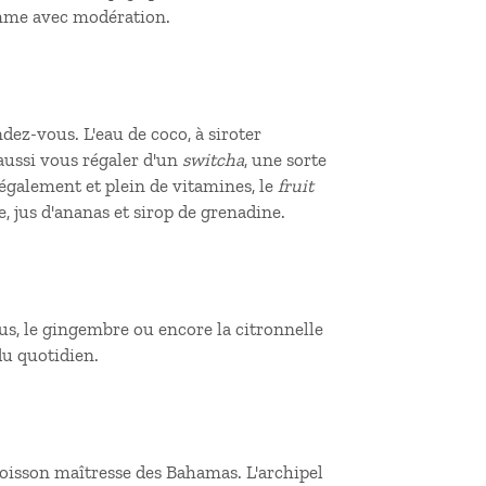
somme avec modération.
dez-vous. L'eau de coco, à siroter
aussi vous régaler d'un
switcha
, une sorte
 également et plein de vitamines, le
fruit
e, jus d'ananas et sirop de grenadine.
us, le gingembre ou encore la citronnelle
du quotidien.
a boisson maîtresse des Bahamas. L'archipel