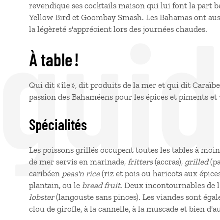
revendique ses cocktails maison qui lui font la part
 gui
Yellow Bird et Goombay Smash. Les Bahamas ont aussi l
la légèreté s'apprécient lors des journées chaudes.
À table !
Qui dit « île », dit produits de la mer et qui dit Caraïbe
passion des Bahaméens pour les épices et piments et v
Spécialités
Les poissons grillés occupent toutes les tables à moin
de mer servis en marinade,
fritters
(accras),
grilled
(pa
caribéen
peas'n rice
(riz et pois ou haricots aux épic
plantain, ou le
bread fruit
. Deux incontournables de l'
lobster
(langouste sans pinces). Les viandes sont éga
clou de girofle, à la cannelle, à la muscade et bien d'