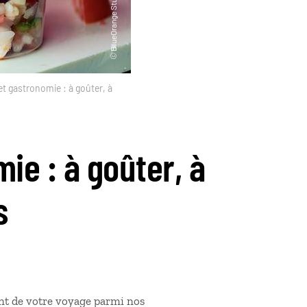
et gastronomie : à goûter, à
ie : à goûter, à
s
t de votre voyage parmi nos