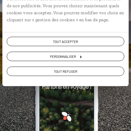
de nos publicités. Vous pouvez choisir maintenant quels
Un GPS piéton et voiture
cookies vous acceptez. Vous pourrez modifier vos choix en
Une utilisation gratuite, hors
cliquant sur « gestion des cookies » en bas de page.
connexion Internet
TOUT ACCEPTER
DÉCOUVRIR LUCIOLE
PERSONNALISER
TOUT REFUSER