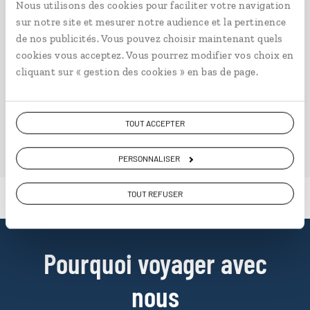
Nous utilisons des cookies pour faciliter votre navigation
à partir de 2900€
sur notre site et mesurer notre audience et la pertinence
de nos publicités. Vous pouvez choisir maintenant quels
cookies vous acceptez. Vous pourrez modifier vos choix en
cliquant sur « gestion des cookies » en bas de page.
VOIR NOS 4 IDÉES DE VOYAGE EN CHINE DE L'EST
TOUT ACCEPTER
PERSONNALISER
TOUT REFUSER
Pourquoi voyager avec
nous