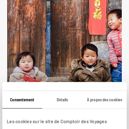
La Chine avec vos petits
Consentement
Détails
À propos des cookies
empereurs
Circuit famille entre Pékin et Shanghai.
Les cookies sur le site de Comptoir des Voyages
11 jours / 9 nuits