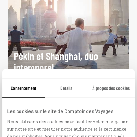
Pékin et Shanghai, duo
intemporel
Séjour combiné à Pékin et Shanghai, deux
métropoles contrastées.
Consentement
Détails
À propos des cookies
11 jours / 8 nuits
à partir de 2200€
Les cookies sur le site de Comptoir des Voyages
Nous utilisons des cookies pour faciliter votre navigation
sur notre site et mesurer notre audience et la pertinence
de nos publicités. Vous pouvez choisir maintenant quels