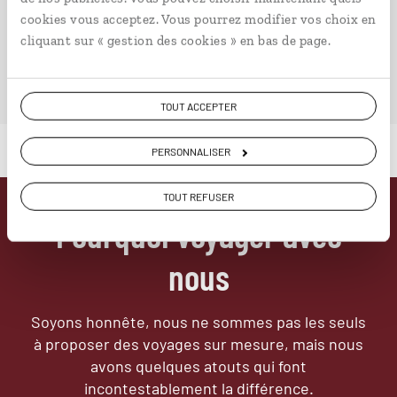
cookies vous acceptez. Vous pourrez modifier vos choix en
VOIR NOS 6 IDÉES DE VOYAGE EN CHINE DU NORD
cliquant sur « gestion des cookies » en bas de page.
TOUT ACCEPTER
PERSONNALISER
TOUT REFUSER
Pourquoi voyager avec
nous
Soyons honnête, nous ne sommes pas les seuls
à proposer des voyages sur mesure,
mais nous
avons quelques atouts qui font
incontestablement la différence.