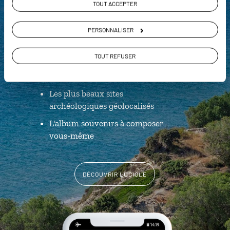
Luciole,
TOUT ACCEPTER
l'appli qui vous guide en Crète
PERSONNALISER
L’itinéraire vers votre pension
en 1
TOUT REFUSER
clic
Notre sélection de tavernes
Les plus beaux sites
archéologiques géolocalisés
L'album souvenirs à composer
vous-même
DÉCOUVRIR LUCIOLE