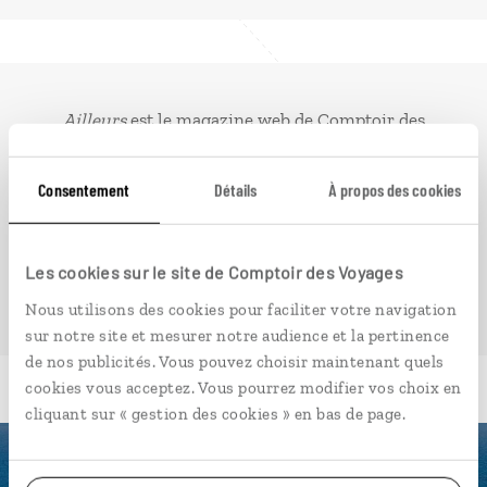
Ailleurs
est le magazine web de Comptoir des
Voyages. Conçu pour ceux qui préparent leur voyage
et ceux que passionnent les découvertes et
Consentement
Détails
À propos des cookies
rencontres du bout du monde, il fait naître une
irrésistible envie d’aller voir ailleurs.
Les cookies sur le site de Comptoir des Voyages
PLONGER DANS NOTRE MAGAZINE
Nous utilisons des cookies pour faciliter votre navigation
sur notre site et mesurer notre audience et la pertinence
de nos publicités. Vous pouvez choisir maintenant quels
cookies vous acceptez. Vous pourrez modifier vos choix en
cliquant sur « gestion des cookies » en bas de page.