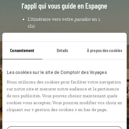
l'appli qui vous guide en Espagne
L’itinéraire vers votre
parador
en 1
clic
Notre sélection de
bodegas
et bars
à
tapas
Consentement
Détails
À propos des cookies
Les plus beaux châteaux
géolocalisés
L'album souvenirs à composer
Les cookies sur le site de Comptoir des Voyages
vous-même
Nous utilisons des cookies pour faciliter votre navigation
sur notre site et mesurer notre audience et la pertinence
de nos publicités. Vous pouvez choisir maintenant quels
DÉCOUVRIR LUCIOLE
cookies vous acceptez. Vous pourrez modifier vos choix en
cliquant sur « gestion des cookies » en bas de page.