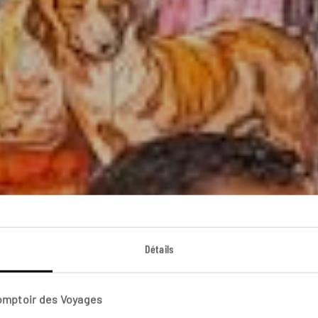
art de vivre madril
Détails
Séjour à Madrid, la capitale espagnole.
Comptoir des Voyages