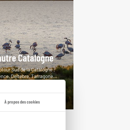
autre Catalogne
otour Sud de la Catalogne :
ence, Deltebre, Tarragone...
ours / 7 nuits
rtir de 1650€
À propos des cookies