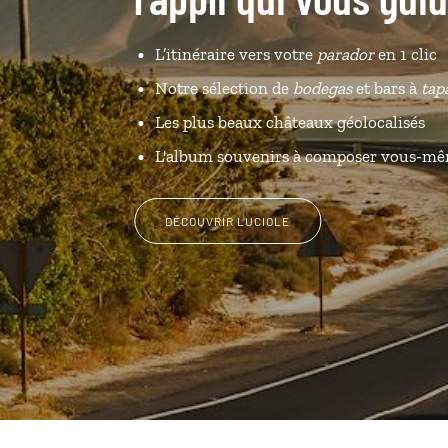
L’itinéraire vers votre
parador
en 1 clic
Notre sélection de
bodegas
et bars à
tap
Les plus beaux châteaux géolocalisés
L'album souvenirs à composer vous-m
DÉCOUVRIR LUCIOLE