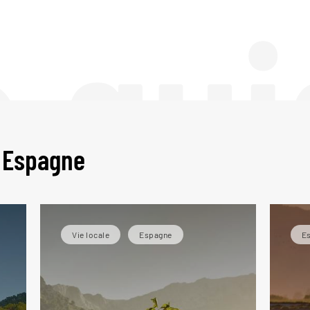
e gui
n Espagne
Vie locale
Espagne
E