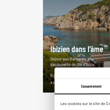
Ibizien dans l'âme
Séjour aux Baléares, à la
découverte de l’île d’Ibiza.
6 jours / 5 nuits
à partir de 1900€
Consentement
Les cookies sur le site de 