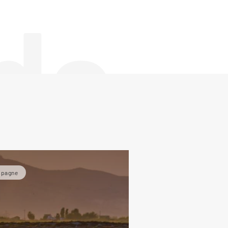
de
spagne