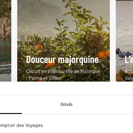
Douceur majorquine
L’
Circuit en train sur l’île de Majorque
Aut
: Palma et Sóller.
Val
7 jours / 6 nuits
8 j
à partir de 1290€
à pa
Détails
Comptoir des Voyages