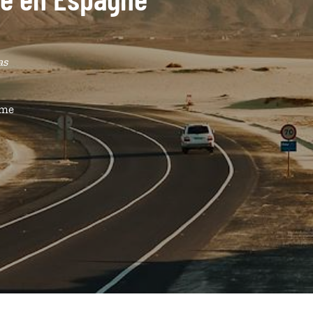
as
ême