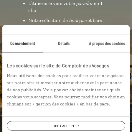
L’itinéraire vers votre
parador
en 1
clic
Notre sélection de
bodegas
et bars
à
tapas
Les plus beaux châteaux
Consentement
Détails
À propos des cookies
géolocalisés
L'album souvenirs à composer
vous-même
Les cookies sur le site de Comptoir des Voyages
Nous utilisons des cookies pour faciliter votre navigation
sur notre site et mesurer notre audience et la pertinence
DÉCOUVRIR LUCIOLE
de nos publicités. Vous pouvez choisir maintenant quels
cookies vous acceptez. Vous pourrez modifier vos choix en
cliquant sur « gestion des cookies » en bas de page.
TOUT ACCEPTER