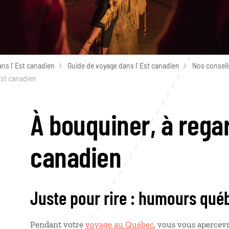
ns l' Est canadien
Guide de voyage dans l' Est canadien
Nos conseil
Est canadien
À bouquiner, à regar
canadien
Juste pour rire : humours qué
Pendant votre
voyage au Québec
, vous vous apercevr