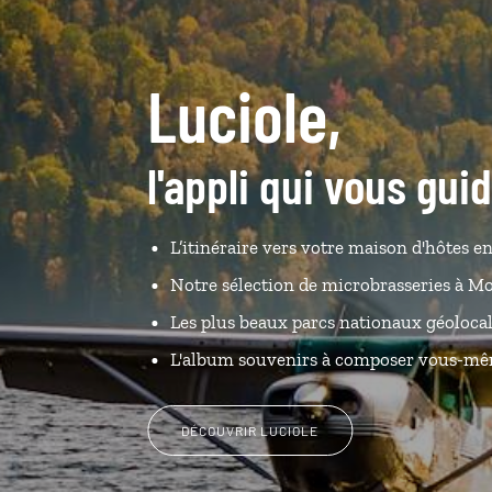
Luciole,
l'appli qui vous gui
L’itinéraire vers votre maison d'hôtes en
Notre sélection de microbrasseries à M
Les plus beaux parcs nationaux géolocal
L'album souvenirs à composer vous-m
DÉCOUVRIR LUCIOLE