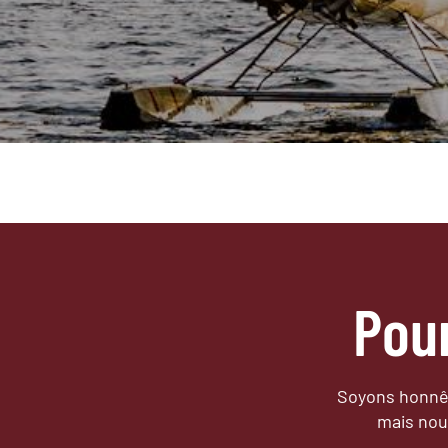
Pou
Soyons honnêt
mais nou