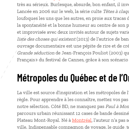
très au sérieux. Burlesque, absurde, bon enfant, il inv
Lancée en 2006 sur le web, la série culte
Têtes à claq
loufoques les uns que les autres, en proie aux traca
la spontanéité et la bonne humeur au centre de son 
et improvisée avec deux invités autour de sujets vari
liste des choses qui existent
(2013) de l’autrice de ba
ouvrage documentaire est une pépite de rire et de créa
Grande séduction
de Jean-François Pouliot (2003) qui 
Français » du festival de Cannes, grâce à son scénari
Métropoles du Québec et de l’
La ville est source d’inspiration et les métropoles de 
règle. Pour apprendre à les connaître, mettez vos pas
notre sélection. Côté BD, ne manquez pas
Paul à Mon
parcours urbain réunissant 12 cases de bande dessiné
Plateau Mont-Royal. Né à
Montréal
, l’auteur n’a pa
ville. Indispensable compagnon de voyage, le guide
3