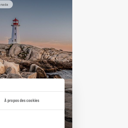
anada
eins phares sur la
uvelle-Écosse
À propos des cookies
cuit autotour Nouvelle-Écosse :
ifax, Lunenburg, Cap-Breton...
ours / 15 nuits