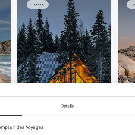
Canada
C
Pl
Le Québec givré
No
Séjour hiver au Québec :
Détails
Charlevoix, Saguenay, ville de
Cir
Québec.
Hal
Comptoir des Voyages
11 jours / 9 nuits
17 j