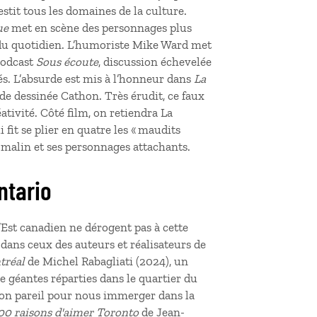
estit tous les domaines de la culture.
ue
met en scène des personnages plus
s du quotidien. L’humoriste Mike Ward met
podcast
Sous écoute
, discussion échevelée
és. L’absurde est mis à l’honneur dans
La
nde dessinée Cathon. Très érudit, ce faux
tivité. Côté film, on retiendra La
fit se plier en quatre les « maudits
o malin et ses personnages attachants.
Ontario
l’Est canadien ne dérogent pas à cette
 dans ceux des auteurs et réalisateurs de
tréal
de Michel Rabagliati (2024), un
e géantes réparties dans le quartier du
s son pareil pour nous immerger dans la
00 raisons d'aimer Toronto
de Jean-