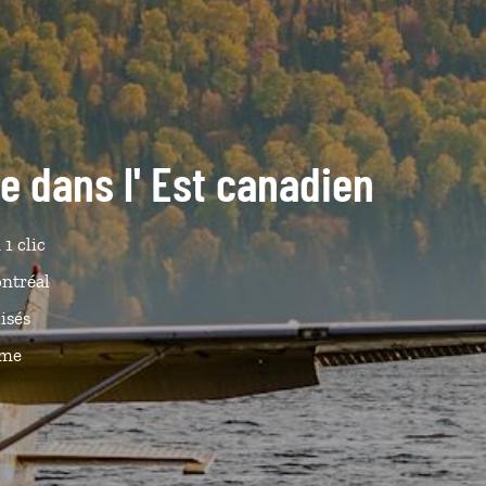
de dans l' Est canadien
 1 clic
ontréal
isés
ême