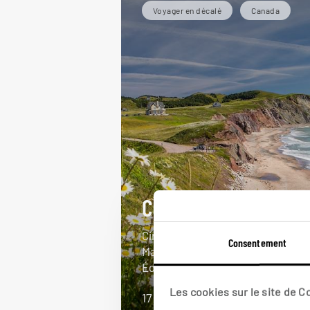
Voyager en décalé
Canada
Chez les Madelinots
Circuit autotour canadien : îles
Consentement
Madeleine et Île-du-Prince-
Édouard.
Les cookies sur le site de 
17 jours / 15 nuits