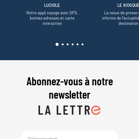
LUCIOLE
LE KIOSQU
Notre appli voyage avec GPS,
La revue de presse 
bonnes adresses et carte
informe de l’actualit
interactive
destination
Abonnez-vous à notre
newsletter