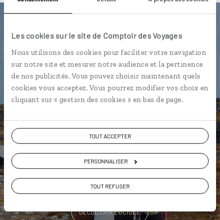
Luciole,
Les cookies sur le site de Comptoir des Voyages
l'appli qui vous guide au
Nous utilisons des cookies pour faciliter votre navigation
Groenland
sur notre site et mesurer notre audience et la pertinence
de nos publicités. Vous pouvez choisir maintenant quels
cookies vous acceptez. Vous pourrez modifier vos choix en
L’itinéraire vers votre hôtel en 1
cliquant sur « gestion des cookies » en bas de page.
clic
La playlist de votre voyage
Les plus beaux sites naturels
TOUT ACCEPTER
géolocalisés
PERSONNALISER
L'album souvenirs à composer
vous-même
TOUT REFUSER
DÉCOUVRIR LUCIOLE