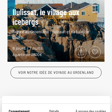
Ilulissat, le village aux
icebergs
Séjour au Groenland : Ilulissat et sa baie de
Disko.
8 jours / 7 nuits
à partir de 3800€
VOIR NOTRE IDÉE DE VOYAGE AU GROENLAND
Consentement
Détails
À propos des cookies