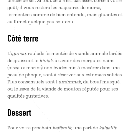
pincée de sel. Si tout cela n’est pas assez corsé à votre
goût, il vous restera les nageoires de morse,
fermentées comme de bien entendu, mais gluantes et
au fumet quelque peu soutenu…
Côté terre
L’
igunaq
, roulade fermentée de viande animale lardée
de graisse et le
kiviak
, à savoir des mergules nains
(oiseaux marins) non évidés mis à macérer dans une
peau de phoque, sont à réserver aux estomacs solides.
Plus consensuels sont l’
umimmak
, du bœuf musqué,
ou le
sava
, de la viande de mouton réputée pour ses
qualités gustatives.
Dessert
Pour votre prochain
kaffemik
, une part de
kalaallit