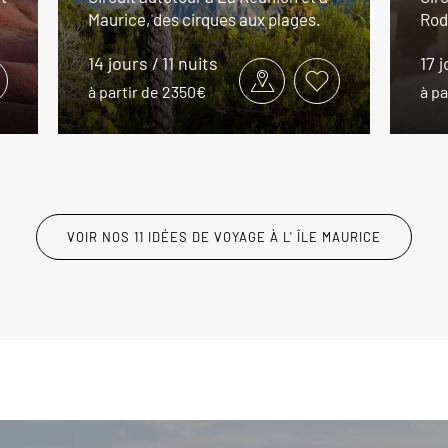
Maurice, des cirques aux plages.
Rodr
14 jours / 11 nuits
17 j
à partir de 2350€
à pa
VOIR NOS 11 IDÉES DE VOYAGE À L' ÎLE MAURICE