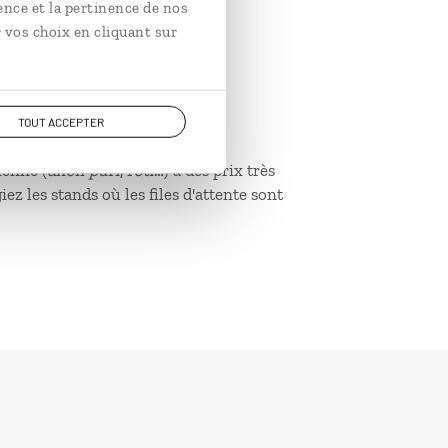
ence et la pertinence de nos
 vos choix en cliquant sur
TOUT ACCEPTER
ienne (
dholl puri
,
roti
…) à des prix très
ez les stands où les files d'attente sont