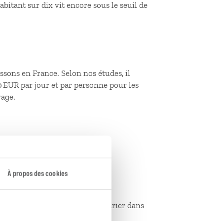
habitant sur dix vit encore sous le seuil de
issons en France. Selon nos études, il
 EUR par jour et par personne pour les
yage.
essert) : 1 500 MUR
À propos des cookies
– sont indicatifs et peuvent varier dans