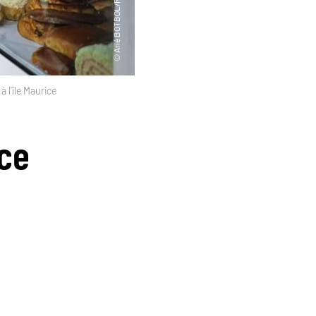
à l'île Maurice
ice