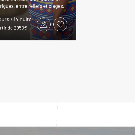
igues, entre reliefs et plages.
ours / 14 nuits
rtir de 2950€