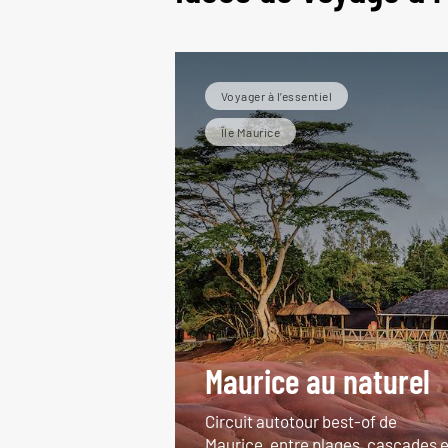
Voyager à l’essentiel
Île Maurice
Maurice au naturel
Circuit autotour best-of de
Maurice, entre plages, cascades e