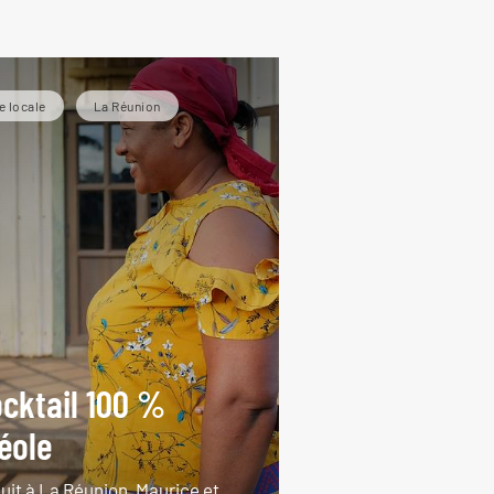
e locale
La Réunion
cktail 100 %
éole
cuit à La Réunion, Maurice et