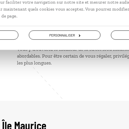
ur faciliter votre navigation sur notre site et mesurer notre audi
ir maintenant quels cookies vous acceptez. Vous pourrez modifier
Bons plans
 de page.
Vendeurs ambulants
PERSONNALISER
Vous y trouverez le meilleur de la street food mauric
abordables. Pour être certain de vous régaler, privilégi
les plus longues.
 Île Maurice