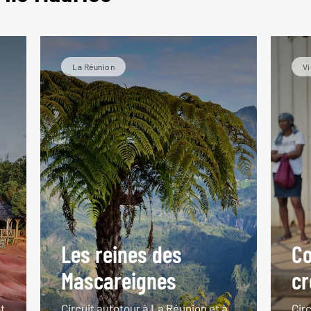
La Réunion
Vi
Les reines des
Co
Mascareignes
cr
t
Circuit autotour à La Réunion et à
Cir