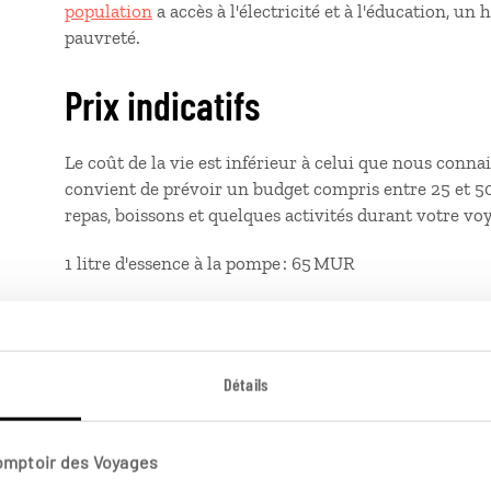
population
a accès à l'électricité et à l'éducation, un 
pauvreté.
Prix indicatifs
Le coût de la vie est inférieur à celui que nous conna
convient de prévoir un budget compris entre 25 et 50
repas, boissons et quelques activités durant votre vo
1 litre d'essence à la pompe : 65 MUR
1
dholl puri
sur le marché : 20 MUR
1 dîner au restaurant de l'hôtel (entrée-plat ou plat-d
Détails
1 bière locale : 100 MUR
Ces montants – constatés sur place à l'automne 2024 
Comptoir des Voyages
le temps ou d'une région à l'autre.