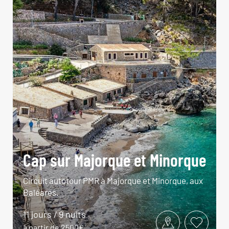
Cap sur Majorque et Minorque
Circuit autotour PMR à Majorque et Minorque, aux
Baléares.
11 jours / 9 nuits
à partir de 2500€