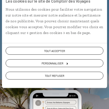
Les cookies sur le site de Comptoir des Voyages
Nous utilisons des cookies pour faciliter votre navigation
L’itinéraire vers votre villa en 1
sur notre site et mesurer notre audience et la pertinence
clic
de nos publicités. Vous pouvez choisir maintenant quels
Notre sélection de bars à
tapas
cookies vous acceptez. Vous pourrez modifier vos choix en
cliquant sur « gestion des cookies » en bas de page.
Les plus belles plages et criques
géolocalisées
L'album souvenirs à composer
TOUT ACCEPTER
vous-même
PERSONNALISER
DÉCOUVRIR LUCIOLE
TOUT REFUSER