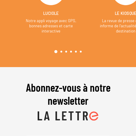
LUCIOLE
LE KIOSQU
Notre appli voyage avec GPS,
La revue de presse 
bonnes adresses et carte
informe de l’actualit
interactive
destination
Abonnez-vous à notre
newsletter