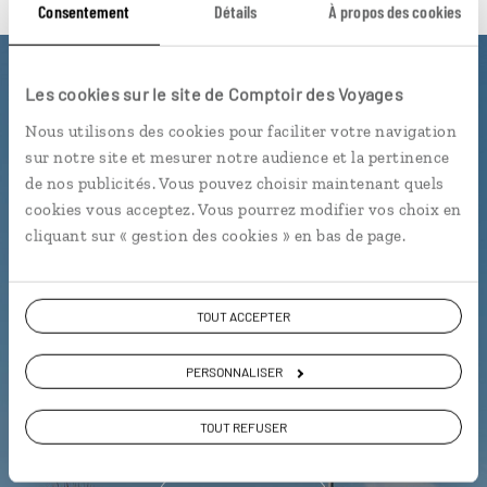
Consentement
Détails
À propos des cookies
Luciole,
Les cookies sur le site de Comptoir des Voyages
Nous utilisons des cookies pour faciliter votre navigation
l'appli qui vous guide dans les
sur notre site et mesurer notre audience et la pertinence
Îles Baléares
de nos publicités. Vous pouvez choisir maintenant quels
cookies vous acceptez. Vous pourrez modifier vos choix en
L’itinéraire vers votre villa en 1
cliquant sur « gestion des cookies » en bas de page.
clic
Notre sélection de bars à
tapas
TOUT ACCEPTER
Les plus belles plages et criques
géolocalisées
PERSONNALISER
L'album souvenirs à composer
vous-même
TOUT REFUSER