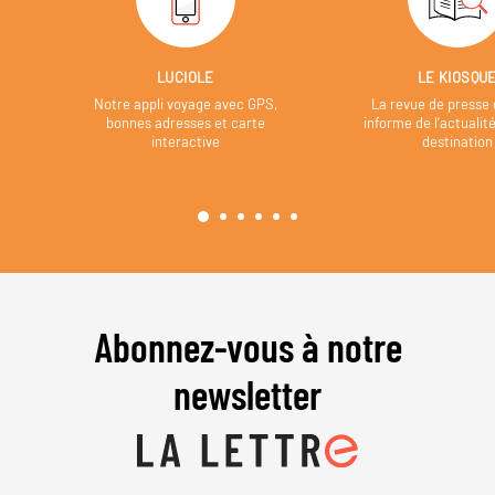
LUCIOLE
LE KIOSQU
Notre appli voyage avec GPS,
La revue de presse 
bonnes adresses et carte
informe de l’actualit
interactive
destination
Abonnez-vous à notre
newsletter