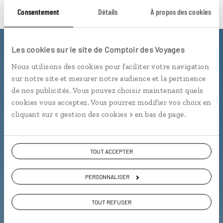
Consentement
Détails
À propos des cookies
Les cookies sur le site de Comptoir des Voyages
Luciole,
Nous utilisons des cookies pour faciliter votre navigation
l'appli qui vous guide dans les
sur notre site et mesurer notre audience et la pertinence
de nos publicités. Vous pouvez choisir maintenant quels
Îles Baléares
cookies vous acceptez. Vous pourrez modifier vos choix en
cliquant sur « gestion des cookies » en bas de page.
L’itinéraire vers votre villa en 1
clic
Notre sélection de bars à
tapas
TOUT ACCEPTER
Les plus belles plages et criques
géolocalisées
PERSONNALISER
L'album souvenirs à composer
TOUT REFUSER
vous-même