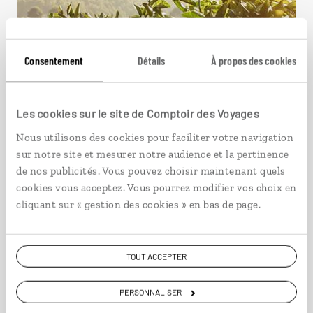
Consentement
Détails
À propos des cookies
Les cookies sur le site de Comptoir des Voyages
Douceur majorquine
Nous utilisons des cookies pour faciliter votre navigation
Circuit en train sur l’île de Majorque : Palma et
sur notre site et mesurer notre audience et la pertinence
Sóller.
de nos publicités. Vous pouvez choisir maintenant quels
cookies vous acceptez. Vous pourrez modifier vos choix en
7 jours / 6 nuits
cliquant sur « gestion des cookies » en bas de page.
à partir de 1290€
TOUT ACCEPTER
PERSONNALISER
VOIR NOS 7 IDÉES DE VOYAGE DANS LES ÎLES