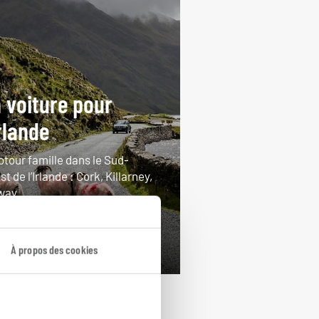
 voiture pour
Irlande
otour famille dans le Sud-
t de l’Irlande : Cork, Killarney,
way...
jours / 9 nuits
rtir de 1050€
À propos des cookies