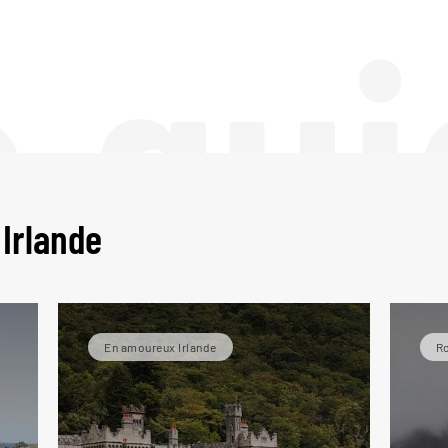
e gui
 Irlande
En amoureux Irlande
Ro