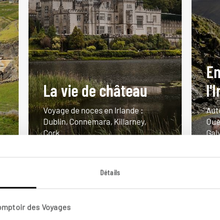
En
La vie de château
l'
Voyage de noces en Irlande :
Aut
Dublin, Connemara, Killarney,
Oues
Cork...
Gal
10 jours / 9 nuits
10 
à partir de 2250€
à pa
Détails
Comptoir des Voyages