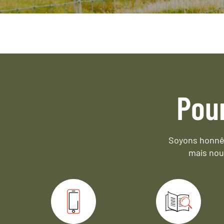
Pou
Soyons honnêt
mais nou