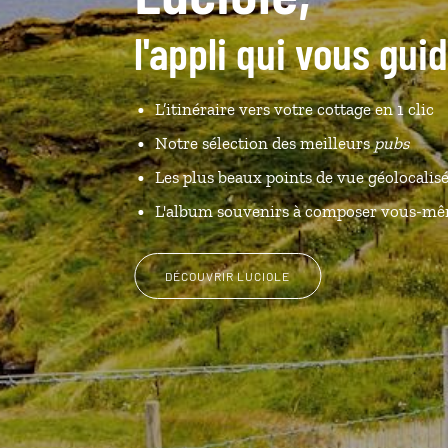
l'appli qui vous gui
L’itinéraire vers votre cottage en 1 clic
Notre sélection des meilleurs
pubs
Les plus beaux points de vue géolocalis
L'album souvenirs à composer vous-m
DÉCOUVRIR LUCIOLE