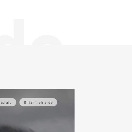
de
ad trip
En famille Irlande