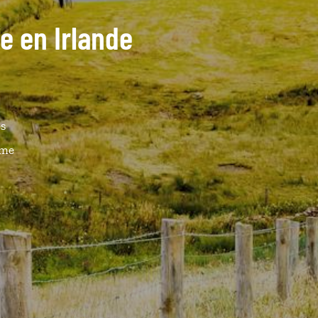
de en Irlande
és
ême