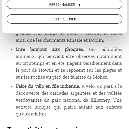
tournage – de ces grands classiques.
PERSONNALISER
Se balader dans des rues aux mille couleurs.
Les
villes et villages irlandais se distinguent par leurs
TOUT REFUSER
couleurs chatoyantes, qui égayent petits et
grands. Nos coups de cœur
? Galway et Cork,
ainsi que les charmants Kinsale et Doolin.
Dire bonjour aux phoques.
Ces adorables
animaux, qui peuvent être observés notamment
au printemps et en été, nagent paisiblement dans
le port de Howth et se reposent sur les plages et
sur les roches au pied des falaises de Moher.
Faire du vélo en file indienne
. À vélo, on part à la
découverte des cascades argentées et des vallées
verdoyantes du parc national de Killarney. Une
activité ludique qui plaira autant aux enfants
qu’aux adultes.