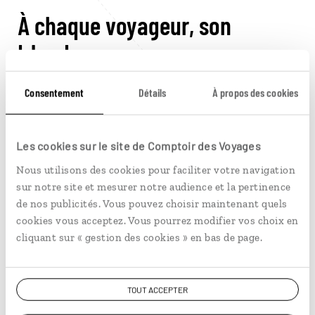
À chaque voyageur, son
Irlande
Consentement
Détails
À propos des cookies
Quelques idées à vivre en famille
Admirer un chien de berger en action.
Lors de
Les cookies sur le site de Comptoir des Voyages
votre
séjour en famille en Irlande
, vos enfants
pourront assister aux entraînements d’un
Nous utilisons des cookies pour faciliter votre navigation
adorable Border Collie, maître dans l’art de
sur notre site et mesurer notre audience et la pertinence
rassembler ou disperser les troupeaux.
de nos publicités. Vous pouvez choisir maintenant quels
cookies vous acceptez. Vous pourrez modifier vos choix en
Suivre les pas de ses héros.
Partir à la recherche
cliquant sur « gestion des cookies » en bas de page.
de l’Anneau comme Frodo, devenir un Jedi sous
l’œil de Luke Skywalker, pousser la porte d’une
armoire pour voyager à Narnia, ou aider Harry
Potter à détruire un Horcruxe
: tout est possible
TOUT ACCEPTER
dans le pays qui a inspiré – ou accueilli le