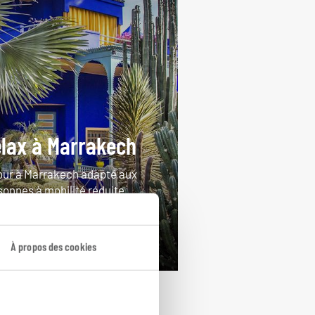
lax à Marrakech
our à Marrakech adapté aux
sonnes à mobilité réduite.
ours / 7 nuits
rtir de 1250€
À propos des cookies