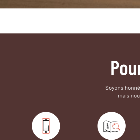
Pou
Soyons honnêt
mais nou