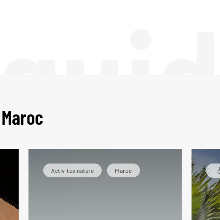
 gui
 Maroc
Activités nature
Maroc