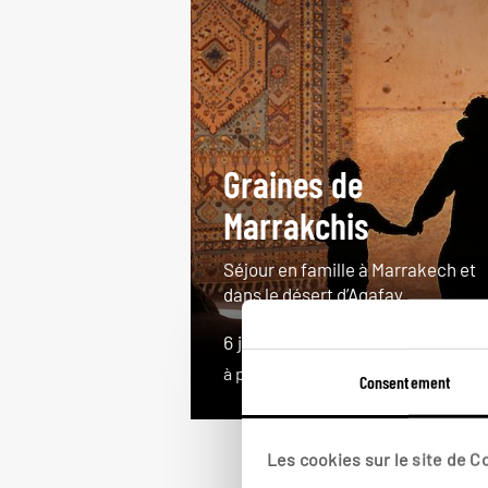
Graines de
Marrakchis
Séjour en famille à Marrakech et
dans le désert d’Agafay.
6 jours / 5 nuits
à partir de 1500€
Consentement
Les cookies sur le site de 