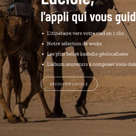
l'appli qui vous gui
L’itinéraire vers votre riad en 1 clic
Notre sélection de souks
Les plus belles kasbahs géolocalisées
L'album souvenirs à composer vous-m
DÉCOUVRIR LUCIOLE