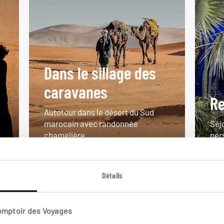
Dans le sillage des
caravanes
Re
Autotour dans le désert du Sud
marocain avec randonnée
Séj
chamelière.
per
8 jours / 7 nuits
8 j
à partir de 1850€
à pa
Détails
Comptoir des Voyages