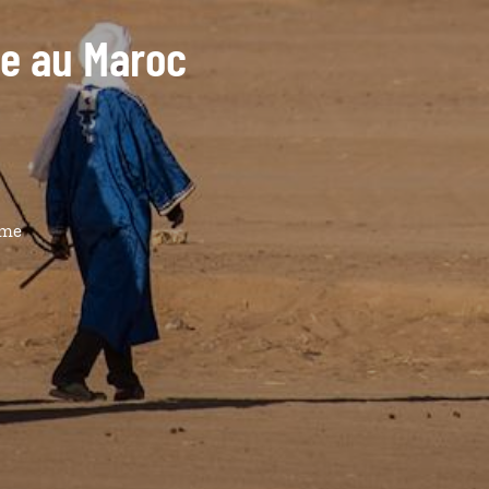
de au Maroc
ême