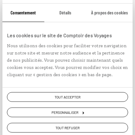
Consentement
Détails
À propos des cookies
Pékin et Gobi, la voie céleste
Les cookies sur le site de Comptoir des Voyages
Nous utilisons des cookies pour faciliter votre navigation
Circuit Chine et Mongolie : Pékin, Oulan-Bator,
sur notre site et mesurer notre audience et la pertinence
désert de Gobi.
de nos publicités. Vous pouvez choisir maintenant quels
14 jours / 12 nuits
cookies vous acceptez. Vous pourrez modifier vos choix en
à partir de 4400€
cliquant sur « gestion des cookies » en bas de page.
TOUT ACCEPTER
PERSONNALISER
VOIR NOS 3 IDÉES DE VOYAGE EN MONGOLIE
TOUT REFUSER