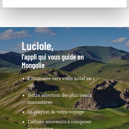
Luciole,
l'appli qui vous guide en
Mongolie
L’itinéraire vers votre hôtel en 1
clic
Notre sélection des plus beaux
monastères
La playlist de votre voyage
L’album souvenirs à composer
vous-même