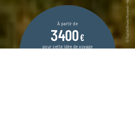
À partir de
3400
€
pour cette idée de voyage
12 jours / 10 nuits
DEMANDER UN DEVIS
Un voyage en Mongolie avec des enfants ou