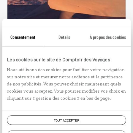
Consentement
Détails
À propos des cookies
Les cookies sur le site de Comptoir des Voyages
Nous utilisons des cookies pour faciliter votre navigation
Noces magiques au sud de
sur notre site et mesurer notre audience et la pertinence
l'Afrique
de nos publicités. Vous pouvez choisir maintenant quels
cookies vous acceptez. Vous pourrez modifier vos choix en
Lune de miel Namibie, Zimbabwe, Afrique du Sud
cliquant sur « gestion des cookies » en bas de page.
et Mozambique.
15 jours / 12 nuits
TOUT ACCEPTER
à partir de 5100€