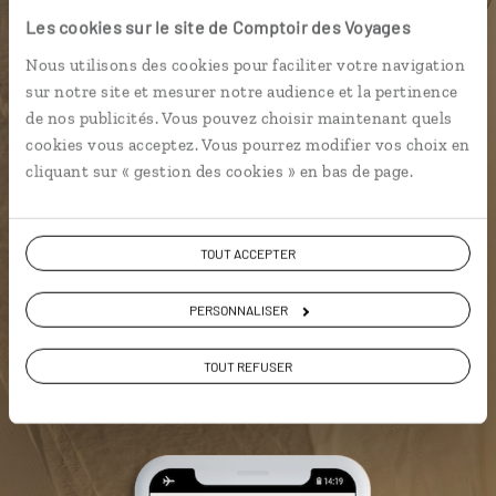
l'appli qui vous guide en Namibie
Les cookies sur le site de Comptoir des Voyages
Nous utilisons des cookies pour faciliter votre navigation
L’itinéraire vers votre
skybed
en 1
sur notre site et mesurer notre audience et la pertinence
clic
de nos publicités. Vous pouvez choisir maintenant quels
Une utilisation gratuite, hors
cookies vous acceptez. Vous pourrez modifier vos choix en
connexion Internet
cliquant sur « gestion des cookies » en bas de page.
Les plus beaux parcs animaliers
géolocalisés
TOUT ACCEPTER
L’album souvenirs à composer
vous-même
PERSONNALISER
TOUT REFUSER
DÉCOUVRIR LUCIOLE