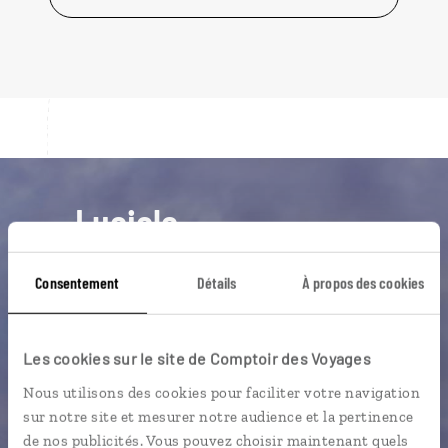
Luciole,
l'appli qui vous guide en Norvège
Consentement
Détails
À propos des cookies
L’itinéraire vers votre
rorbu
en 1
clic
Les cookies sur le site de Comptoir des Voyages
Notre sélection d’adresses de
design scandinave
Nous utilisons des cookies pour faciliter votre navigation
sur notre site et mesurer notre audience et la pertinence
Les plus beaux fjords géolocalisés
de nos publicités. Vous pouvez choisir maintenant quels