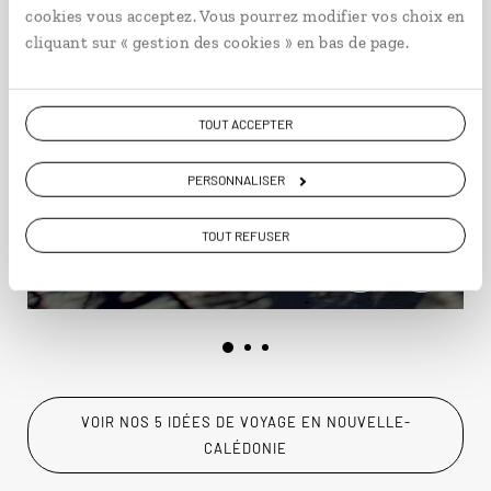
cookies vous acceptez. Vous pourrez modifier vos choix en
cliquant sur « gestion des cookies » en bas de page.
Les noces du Pacifique
TOUT ACCEPTER
Voyage de noces en Nouvelle-Zélande et sur un
PERSONNALISER
îlot de Nouvelle-Calédonie.
TOUT REFUSER
23 jours / 19 nuits
à partir de 6200€
VOIR NOS 5 IDÉES DE VOYAGE EN NOUVELLE-
CALÉDONIE