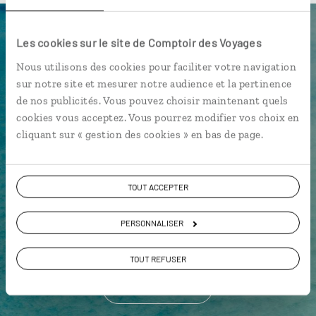
Luciole,
Les cookies sur le site de Comptoir des Voyages
Nous utilisons des cookies pour faciliter votre navigation
l'appli qui vous guide en
sur notre site et mesurer notre audience et la pertinence
Nouvelle-Calédonie
de nos publicités. Vous pouvez choisir maintenant quels
cookies vous acceptez. Vous pourrez modifier vos choix en
L’itinéraire vers votre lodge en 1
cliquant sur « gestion des cookies » en bas de page.
clic
La playlist de votre voyage
TOUT ACCEPTER
Les plus belles plages géolocalisées
L'album souvenirs à composer
PERSONNALISER
vous-même
TOUT REFUSER
DÉCOUVRIR LUCIOLE