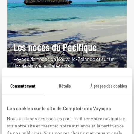
Les noces du Pacifique
Voyage de noces en Nouvelle-Zélande et sur un
îlot de Nouvelle-Calédonie.
23 jours / 19 nuits
Consentement
Détails
À propos des cookies
à partir de 6200€
Les cookies sur le site de Comptoir des Voyages
Nous utilisons des cookies pour faciliter votre navigation
sur notre site et mesurer notre audience et la pertinence
VOIR NOS 5 IDÉES DE VOYAGE EN NOUVELLE-
de nos publicités. Vous pouvez choisir maintenant quels
CALÉDONIE