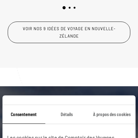
VOIR NOS 9 IDÉES DE VOYAGE EN NOUVELLE-
ZÉLANDE
Luciole,
Consentement
Détails
À propos des cookies
l'appli qui vous guide en
Nouvelle-Zélande
Les cookies sur le site de Comptoir des Voyages