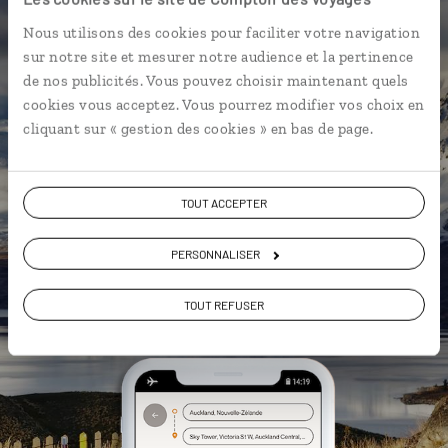
L’itinéraire vers votre hôtel en 1
Nous utilisons des cookies pour faciliter votre navigation
clic
sur notre site et mesurer notre audience et la pertinence
Notre sélection de cafés et
de nos publicités. Vous pouvez choisir maintenant quels
restaurants à Wellington
cookies vous acceptez. Vous pourrez modifier vos choix en
Les plus beaux volcans
cliquant sur « gestion des cookies » en bas de page.
géolocalisés
L'album souvenirs à composer
TOUT ACCEPTER
vous-même
PERSONNALISER
DÉCOUVRIR LUCIOLE
TOUT REFUSER