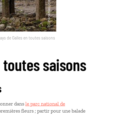
ays de Galles en toutes saisons
n toutes saisons
s
ndonner dans
le parc national de
premières fleurs ; partir pour une balade