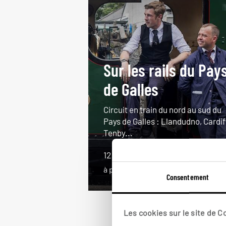
Sur les rails du Pay
de Galles
Circuit en train du nord au sud du
Pays de Galles : Llandudno, Cardif
Tenby...
12 jours / 11 nuits
à partir de 1800€
Consentement
Les cookies sur le site de 