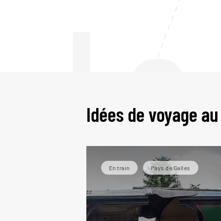
Le
Idées de voyage au
En train
Pays de Galles