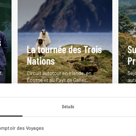
s
La tournée des Trois
Su
Nations
Pr
f,
Circuit autotour en Irlande, en
Séjo
Écosse et au Pays de Galles.
auto
22 jours / 21 nuits
4 j
à partir de 3700€
à pa
Détails
Comptoir des Voyages