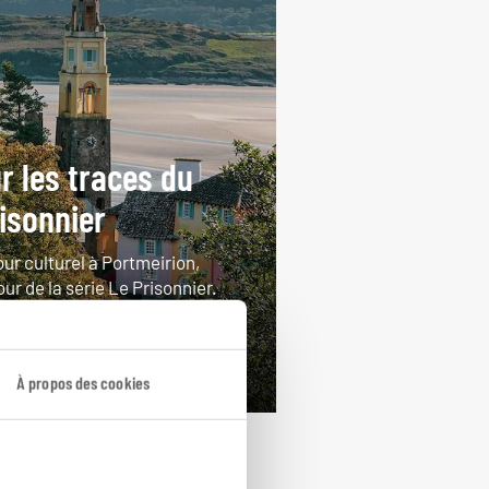
r les traces du
isonnier
ur culturel à Portmeirion,
ur de la série Le Prisonnier.
ours / 3 nuits
rtir de 980€
À propos des cookies