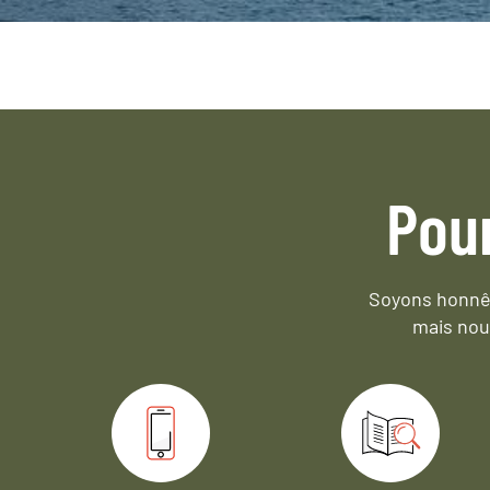
Pou
Soyons honnêt
mais nou