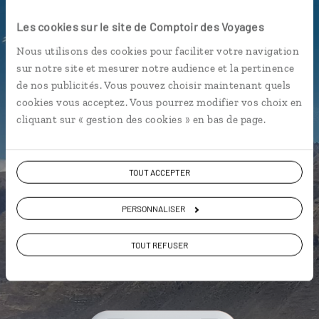
Les cookies sur le site de Comptoir des Voyages
L’itinéraire vers la maison de votre
hôte en 1 clic
Nous utilisons des cookies pour faciliter votre navigation
sur notre site et mesurer notre audience et la pertinence
Notre sélection de
cevicherias
de nos publicités. Vous pouvez choisir maintenant quels
Les plus beaux sites incas
cookies vous acceptez. Vous pourrez modifier vos choix en
géolocalisés
cliquant sur « gestion des cookies » en bas de page.
L'album souvenirs à composer
vous-même
TOUT ACCEPTER
PERSONNALISER
TOUT REFUSER
DÉCOUVRIR LUCIOLE