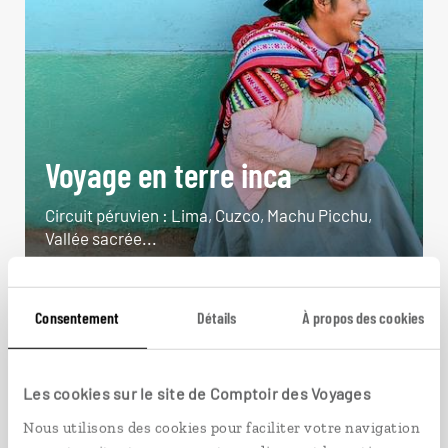
Voyage en terre inca
Circuit péruvien : Lima, Cuzco, Machu Picchu,
Vallée sacrée...
10 jours / 8 nuits
à partir de 2650€
Consentement
Détails
À propos des cookies
Les cookies sur le site de Comptoir des Voyages
Nous utilisons des cookies pour faciliter votre navigation
VOIR NOS 8 IDÉES DE VOYAGE AU PÉROU