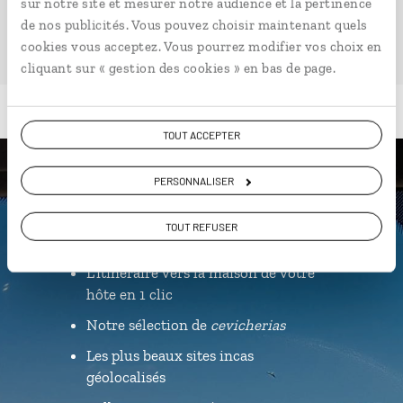
sur notre site et mesurer notre audience et la pertinence
de nos publicités. Vous pouvez choisir maintenant quels
cookies vous acceptez. Vous pourrez modifier vos choix en
cliquant sur « gestion des cookies » en bas de page.
TOUT ACCEPTER
PERSONNALISER
Luciole,
l'appli qui vous guide au Pérou
TOUT REFUSER
L’itinéraire vers la maison de votre
hôte en 1 clic
Notre sélection de
cevicherias
Les plus beaux sites incas
géolocalisés