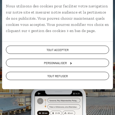
L’itinéraire vers votre hôtel en 1
Nous utilisons des cookies pour faciliter votre navigation
clic
sur notre site et mesurer notre audience et la pertinence
de nos publicités. Vous pouvez choisir maintenant quels
Notre sélection de bars
mleczny
à
cookies vous acceptez. Vous pourrez modifier vos choix en
Cracovie et Varsovie
cliquant sur « gestion des cookies » en bas de page.
Les lieux de mémoire géolocalisés
L'album souvenirs à composer
vous-même
TOUT ACCEPTER
PERSONNALISER
DÉCOUVRIR LUCIOLE
TOUT REFUSER