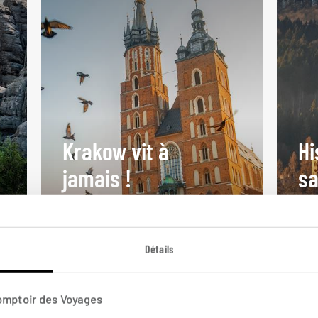
Krakow vit à
Hi
jamais !
s
Séjour Cracovie avec découverte
Cir
des mines de sel de Wieliczka.
Var
Détails
4 jours / 3 nuits
8 j
à partir de 800€
à pa
Comptoir des Voyages