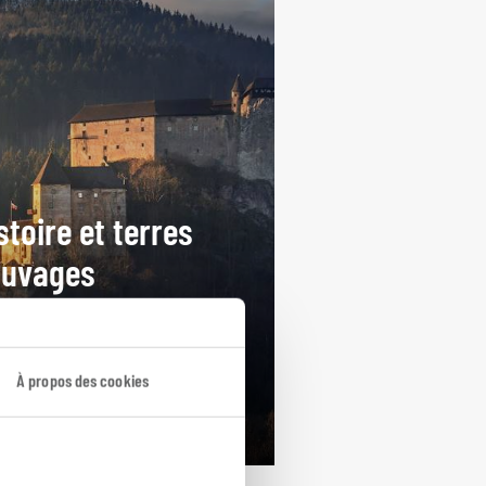
stoire et terres
auvages
cuit autotour Pologne :
sovie, Cracovie et Carpates.
À propos des cookies
ours / 7 nuits
rtir de 1200€