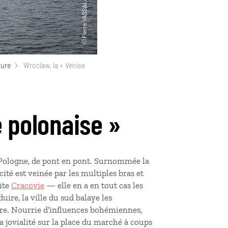
ture
Wroclaw, la « Venise
e polonaise »
e Pologne, de pont en pont. Surnommée la
cité est veinée par les multiples bras et
ite
Cracovie
— elle en a en tout cas les
duire, la ville du sud balaye les
pre. Nourrie d’influences bohémiennes,
a jovialité sur la place du marché à coups