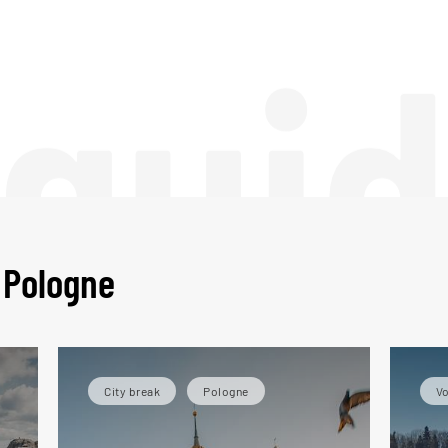
 gui
 Pologne
City break
Pologne
Vo