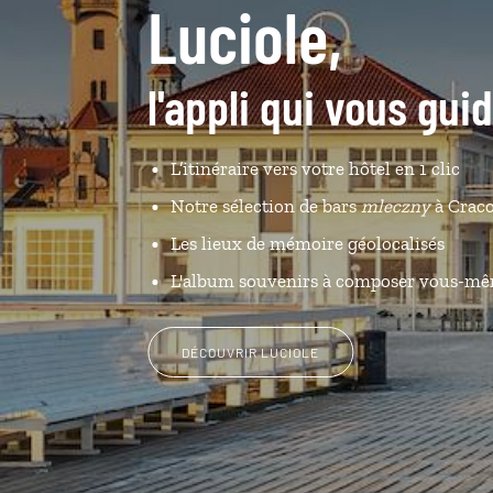
Luciole,
l'appli qui vous gui
L’itinéraire vers votre hôtel en 1 clic
Notre sélection de bars
mleczny
à Craco
Les lieux de mémoire géolocalisés
L'album souvenirs à composer vous-m
DÉCOUVRIR LUCIOLE