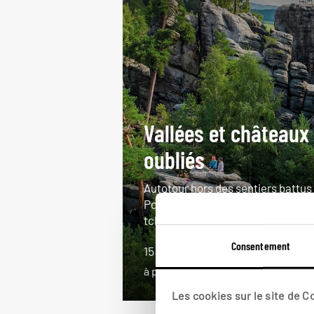
Vallées et châteaux
oubliés
Autotour hors des sentiers battus
Pologne, Slovaquie et République
tchèque.
Consentement
15 jours / 14 nuits
à partir de 2300€
Les cookies sur le site de 