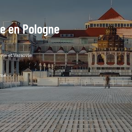
de en Pologne
vie et Varsovie
ême