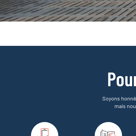
Pou
Soyons honnêt
mais nou