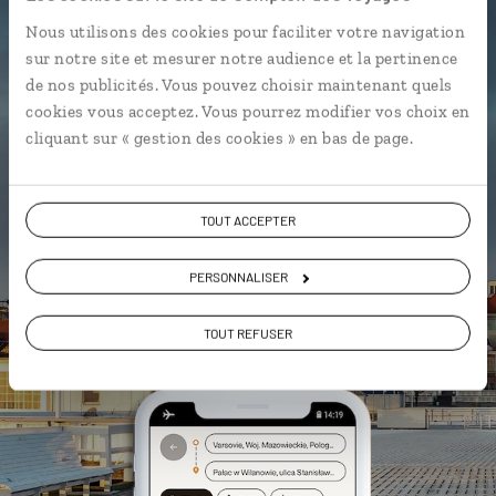
L’itinéraire vers votre hôtel en 1
Nous utilisons des cookies pour faciliter votre navigation
clic
sur notre site et mesurer notre audience et la pertinence
de nos publicités. Vous pouvez choisir maintenant quels
Notre sélection de bars
mleczny
à
cookies vous acceptez. Vous pourrez modifier vos choix en
Cracovie et Varsovie
cliquant sur « gestion des cookies » en bas de page.
Les lieux de mémoire géolocalisés
L'album souvenirs à composer
vous-même
TOUT ACCEPTER
PERSONNALISER
DÉCOUVRIR LUCIOLE
TOUT REFUSER