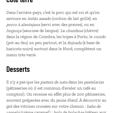
Dans l’arrière-pays, c’est le porc qui est roi et qu’on
savoure en
leitão assado
(cochon de lait grillé), en
porco à alentejana
(servi avec des praires), ou en
linguiça
(saucisse de langue). La
chanfana
(chèvre)
dans la région de Coimbra, les tripes à Porto, le
cozido
(pot-au-feu) un peu partout, et la
feijoada
(à base de
haricots noirs) surtout dans le Nord, complètent un
menu très varié.
Desserts
Il n’y a pas que les
pasteis de nata
dans les
pastelarias
(pâtisseries où il est commun d’avaler un café au
comptoir). On recense en effet plus de 200 pâtisseries,
souvent préparées avec du jaune d’œuf. À découvrir au
gré des vitrines croisées sur votre chemin :
baba de
camelo
(crème caramel) ;
bolo de bolachas
(gâteau aux