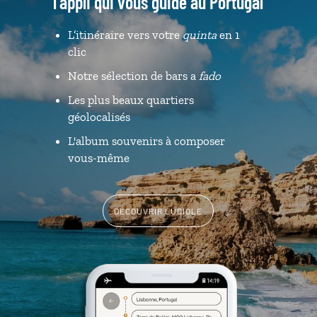
l'appli qui vous guide au Portugal
L’itinéraire vers votre
quinta
en 1
clic
Notre sélection de bars a
fado
Les plus beaux quartiers
géolocalisés
L'album souvenirs à composer
vous-même
DÉCOUVRIR LUCIOLE