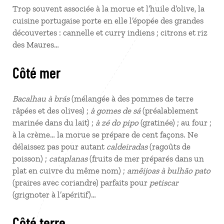
Trop souvent associée à la morue et l’huile d’olive, la
cuisine portugaise porte en elle l’épopée des grandes
découvertes : cannelle et curry indiens ; citrons et riz
des Maures…
Côté mer
Bacalhau à brás
(mélangée à des pommes de terre
râpées et des olives) ;
à gomes de sá
(préalablement
marinée dans du lait) ;
à zé do pipo
(gratinée) ; au four ;
à la crème… la morue se prépare de cent façons. Ne
délaissez pas pour autant
caldeiradas
(ragoûts de
poisson) ;
cataplanas
(fruits de mer préparés dans un
plat en cuivre du même nom) ;
amêijoas à bulhão pato
(praires avec coriandre) parfaits pour
petiscar
(grignoter à l’apéritif)…
Côté terre