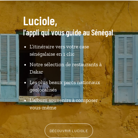
Luciole,
l'appli qui vous guide au Sénégal
L’itinéraire vers votre case
sénégalaise en 1 clic
Notre sélection de restaurants à
Dakar
Les plus beaux parcs nationaux
géolocalisés
L'album souvenirs à composer
vous-même
DÉCOUVRIR LUCIOLE