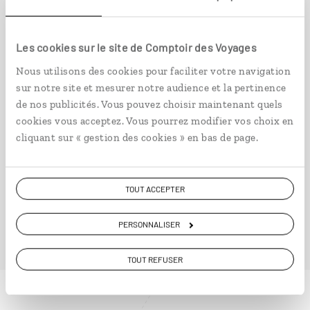
Mémoires du Sénégal
Circuit culturel Sénégal : Dakar, île de Gorée,
Les cookies sur le site de Comptoir des Voyages
Saint-Louis.
Nous utilisons des cookies pour faciliter votre navigation
10 jours / 8 nuits
sur notre site et mesurer notre audience et la pertinence
de nos publicités. Vous pouvez choisir maintenant quels
à partir de 2250€
cookies vous acceptez. Vous pourrez modifier vos choix en
cliquant sur « gestion des cookies » en bas de page.
TOUT ACCEPTER
VOIR NOS 7 IDÉES DE VOYAGE AU SÉNÉGAL
PERSONNALISER
TOUT REFUSER