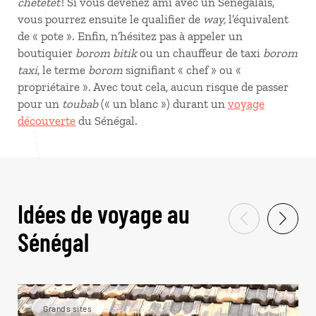
chetetet
! Si vous devenez ami avec un Sénégalais,
vous pourrez ensuite le qualifier de
way,
l’équivalent
de « pote ». Enfin, n’hésitez pas à appeler un
boutiquier
borom bitik
ou un chauffeur de taxi
borom
taxi
, le terme
borom
signifiant « chef » ou «
propriétaire ». Avec tout cela, aucun risque de passer
pour un
toubab
(« un blanc ») durant un
voyage
découverte
du Sénégal.
Idées de voyage au
Sénégal
Grands sites