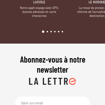
LUCIOLE
LE KIOSQU
Notre appli voyage avec GPS,
La revue de presse 
bonnes adresses et carte
informe de l’actualit
interactive
destination
Abonnez-vous à notre
newsletter