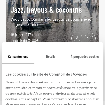
Jazz, bayous & coconuts
Circuit autotour dans les bayous de Louisiane et
plages de Floride.
19 jours / 17 nuits
à partir de 3400€
Consentement
Détails
À propos des cookies
VOIR NOS 15 IDÉES DE VOYAGE DANS LE SUD DES
Les cookies sur le site de Comptoir des Voyages
ÉTATS-UNIS
Nous utilisons des cookies pour faciliter votre navigation
sur notre site et mesurer notre audience et la pertinence
de nos publicités. Vous pouvez choisir maintenant quels
cookies vous acceptez. Vous pourrez modifier vos choix en
cliquant sur « gestion des cookies » en bas de page.