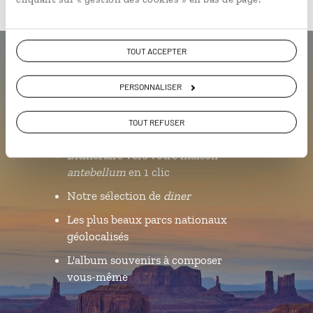
TOUT ACCEPTER
Luciole,
PERSONNALISER
l'appli qui vous guide dans le Sud
des États-Unis
TOUT REFUSER
L’itinéraire vers votre maison
antebellum
en 1 clic
Notre sélection de
diner
Les plus beaux parcs nationaux
géolocalisés
L'album souvenirs à composer
vous-même