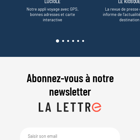
LUCIOLE
LE KIOSQU
Notre appli voyage avec GPS,
La revue de presse 
bonnes adresses et carte
informe de l’actualit
interactive
destination
Abonnez-vous à notre
newsletter