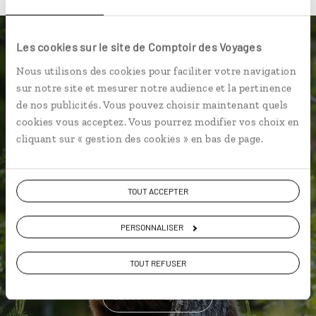
Les cookies sur le site de Comptoir des Voyages
Luciole,
Nous utilisons des cookies pour faciliter votre navigation
l'appli qui vous guide en Suède
sur notre site et mesurer notre audience et la pertinence
de nos publicités. Vous pouvez choisir maintenant quels
L’itinéraire vers votre hôtel en
cookies vous acceptez. Vous pourrez modifier vos choix en
Suède en 1 clic
cliquant sur « gestion des cookies » en bas de page.
Notre sélection de boulangeries
pour un
kanelbullar
TOUT ACCEPTER
Les plus beaux lacs géolocalisés
L'album souvenirs à composer
PERSONNALISER
vous-même
TOUT REFUSER
DÉCOUVRIR LUCIOLE