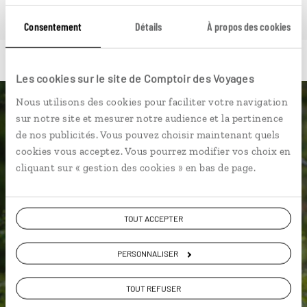
Consentement
Détails
À propos des cookies
Les cookies sur le site de Comptoir des Voyages
Nous utilisons des cookies pour faciliter votre navigation
Luciole,
sur notre site et mesurer notre audience et la pertinence
de nos publicités. Vous pouvez choisir maintenant quels
l'appli qui vous guide en Suède
cookies vous acceptez. Vous pourrez modifier vos choix en
cliquant sur « gestion des cookies » en bas de page.
L’itinéraire vers votre hôtel en
Suède en 1 clic
TOUT ACCEPTER
Notre sélection de boulangeries
pour un
kanelbullar
PERSONNALISER
Les plus beaux lacs géolocalisés
L'album souvenirs à composer
TOUT REFUSER
vous-même