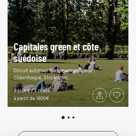
Capitales green et côte
suédoise
Circuit autotour Danemark et Suède :
Copenhague, Stockholm.
8 jours / 7 nuits
à partir de 1800€