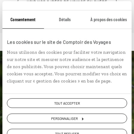
VOIR NOS 9 IDÉES DE VOYAGE EN SUÈDE
Consentement
Détails
À propos des cookies
Les cookies sur le site de Comptoir des Voyages
Nous utilisons des cookies pour faciliter votre navigation
sur notre site et mesurer notre audience et la pertinence
Luciole,
de nos publicités. Vous pouvez choisir maintenant quels
cookies vous acceptez. Vous pourrez modifier vos choix en
l'appli qui vous guide en Suède
cliquant sur « gestion des cookies » en bas de page.
L’itinéraire vers votre hôtel en
Suède en 1 clic
TOUT ACCEPTER
Notre sélection de boulangeries
PERSONNALISER
pour un
kanelbullar
Les plus beaux lacs géolocalisés
TOUT REFUSER