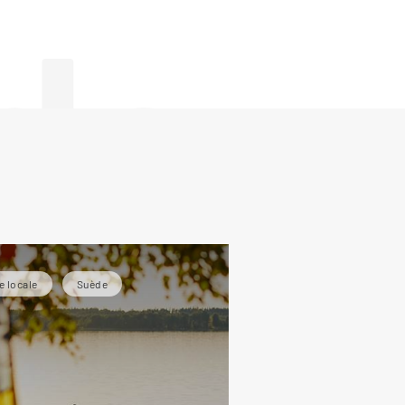
de
e locale
Suède