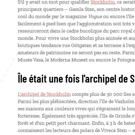
S'il y avait un mot pour qualifier
Stockholm
, ce serai
principaux quartiers – Gamla Stan, son centre histor
cool du monde par le magazine
Vogue
ou encore l'îl
facilement à pied bien que l'agglomération soit très 
ressourceront dans le cadre bucolique du parc royal 
monde. Pour vivre une Stockholm plus animée et aud
boutiques tendance rue Götgatan et sa terrasse à l'es
amateurs de patrimoine ne seront pas en reste. Parmi 
Musée Vasa, le Moderna Museet ou encore le Fotograf
Île était une fois l'archipel de
L'archipel de Stockholm
compte plus de 30 000 îles et
Parmi les plus plébiscitées, direction l’île de Vaxho
ses maisons aux couleurs vives qui s'égrainent le lon
forteresse. Également très appréciée, l’île de Grinda s
forêt et d'un petit port charmant. Enfin, à 3 h de b
connaissent les lecteurs des polars de Viveca Sten – 