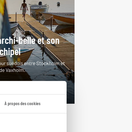
archi-belle et son
chipel
our suédois entre Stockholm et
e de Vaxholm.
ours / 4 nuits
rtir de 1150€
À propos des cookies