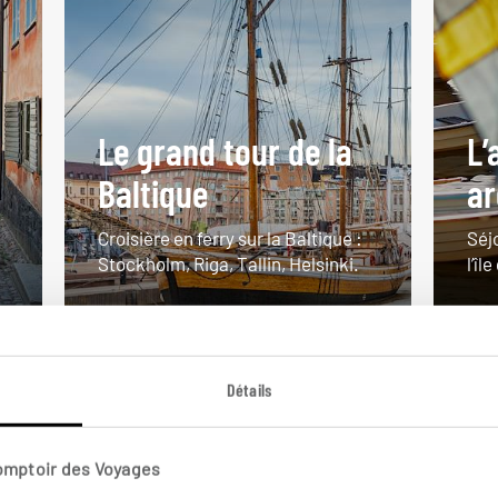
Le grand tour de la
L’
Baltique
ar
Croisière en ferry sur la Baltique :
Séj
Stockholm, Riga, Tallin, Helsinki.
l’îl
11 jours / 10 nuits
5 j
à partir de 1600€
à pa
Détails
Comptoir des Voyages