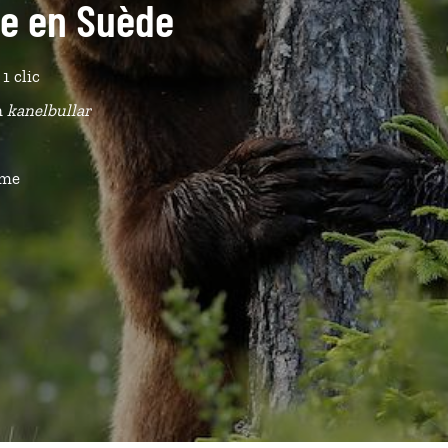
ide en Suède
1 clic
n
kanelbullar
ême