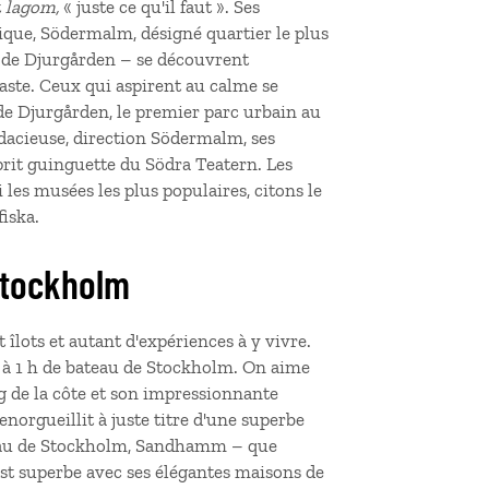
t
lagom,
« juste ce qu'il faut ». Ses
ique, Södermalm, désigné quartier le plus
e de Djurgården – se découvrent
vaste. Ceux qui aspirent au calme se
de Djurgården, le premier parc urbain au
acieuse, direction Södermalm, ses
prit guinguette du Södra Teatern. Les
les musées les plus populaires, citons le
iska.
 Stockholm
 îlots et autant d'expériences à y vivre.
lm à 1 h de bateau de Stockholm. On aime
g de la côte et son impressionnante
'enorgueillit à juste titre d'une superbe
ateau de Stockholm, Sandhamm – que
est superbe avec ses élégantes maisons de