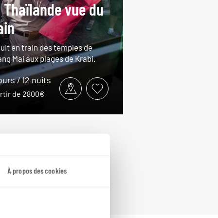
 Thaïlande vue du
ain
uit en train des temples de
ang Mai aux plages de Krabi.
ours / 12 nuits
rtir de 2800€
À propos des cookies