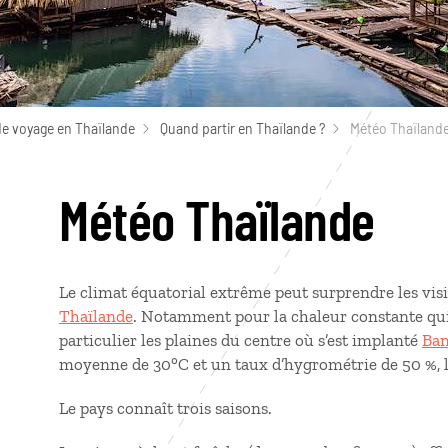
de voyage en Thaïlande
Quand partir en Thaïlande ?
Météo Thaïland
Météo Thaïlande
Le climat équatorial extrême peut surprendre les vis
Thaïlande
. Notamment pour la chaleur constante qui
particulier les plaines du centre où s’est implanté
Ba
moyenne de 30°C et un taux d’hygrométrie de 50 %, la 
Le pays connaît trois saisons.