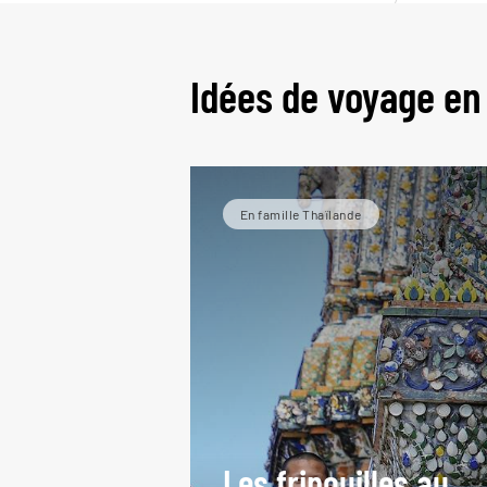
Le
Idées de voyage en
En famille Thaïlande
Les fripouilles au