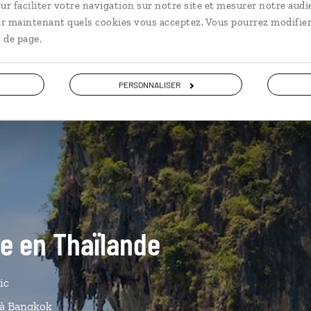
ur faciliter votre navigation sur notre site et mesurer notre audi
ir maintenant quels cookies vous acceptez. Vous pourrez modifier
 de page.
PERSONNALISER
de en Thaïlande
ic
à Bangkok