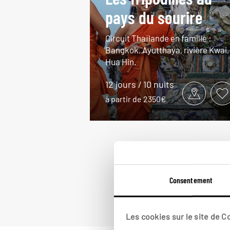
pays du sourire
Circuit Thaïlande en famille :
Bangkok, Ayutthaya, rivière Kwai,
Hua Hin.
12 jours / 10 nuits
à partir de 2350€
Consentement
Les cookies sur le site de 