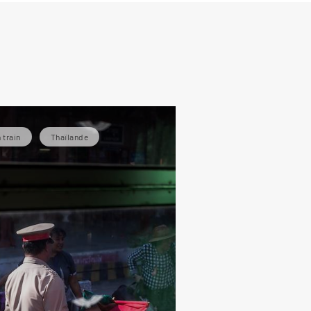
de
 train
Thaïlande