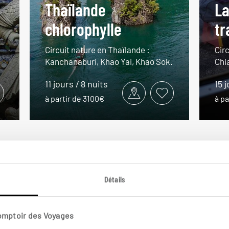
Thaïlande
La
chlorophylle
tr
Circuit nature en Thaïlande :
Circ
Kanchanaburi, Khao Yai, Khao Sok.
Chi
11 jours / 8 nuits
15 j
à partir de 3100€
à pa
VOIR NOS 12 IDÉES DE VOYAGE EN THAÏLANDE
Détails
Comptoir des Voyages