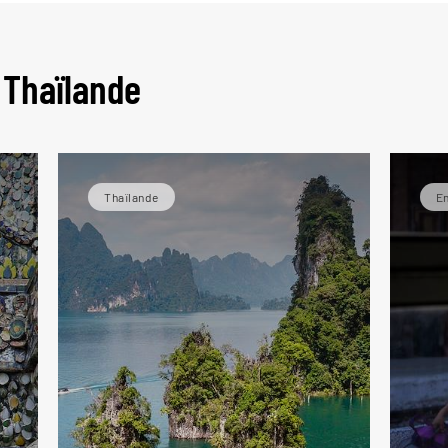
 gui
 Thaïlande
Thaïlande
En