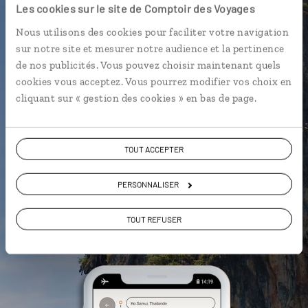
Thaïlande
Les cookies sur le site de Comptoir des Voyages
Nous utilisons des cookies pour faciliter votre navigation
L’itinéraire vers votre
float house
sur notre site et mesurer notre audience et la pertinence
en 1 clic
de nos publicités. Vous pouvez choisir maintenant quels
cookies vous acceptez. Vous pourrez modifier vos choix en
Notre sélection de stands de
street
cliquant sur « gestion des cookies » en bas de page.
food
à Bangkok
Les plus beaux
wat
géolocalisés
L'album souvenirs à composer
TOUT ACCEPTER
vous-même
PERSONNALISER
DÉCOUVRIR LUCIOLE
TOUT REFUSER