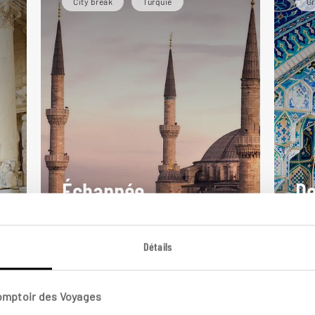
City break
Turquie
Gr
Échappée
De
stambouliote
Co
Séjour à Istanbul, la plus belle ville
Cir
Détails
de Turquie.
Ista
5 jours / 4 nuits
11 j
Comptoir des Voyages
à partir de 1080€
à pa