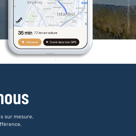
nous
es sur mesure,
fférence.