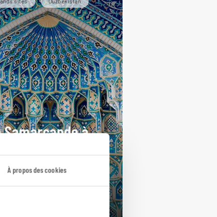
ands sites
Ouzbekistan
 Samarcande à
nstantinople
cuit combiné Oubzékistan et
À propos des cookies
nbul, en Turquie.
ours / 10 nuits
rtir de 2600€