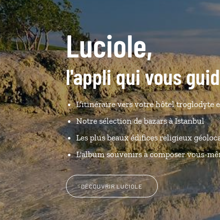
Luciole,
l'appli qui vous gui
L’itinéraire vers votre hôtel troglodyte e
Notre sélection de bazars à Istanbul
Les plus beaux édifices religieux géoloca
L'album souvenirs à composer vous-m
DÉCOUVRIR LUCIOLE