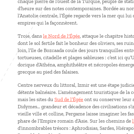
chaque pierre de l’ouest de la Turquie, peuplé de stat
d’heure sur des notes contemporaines. Bordée au nord
l’Anatolie centrale, l’Égée regarde vers la mer qui lu
empires qui la façonnèrent.
Troie, dans
le Nord de l'Égée
, attaque le chapitre his
dont le sol fertile fait le bonheur des oliviers, ses 
loin, l’île de Bozcaada coule des jours tranquilles ent
tortueuses, citadelle et plages sableuses : c’est ici q
dorique d’Athéna, amphithéâtre et nécropoles émerge
grecque au pied des falaises.
Centre nerveux du littoral, Izmir est une étape judici
détente balnéaire. L’aménagement touristique de la cô
mais les sites du
Sud de l’Égée
ont su conserver leur a
Didymes… grandeur et décadence des civilisations s’i
vieille ville et colline, Pergame laisse imaginer les fas
phare de l’Empire romain d’Asie. Sur les chemins de
d’innombrables trésors : Aphrodisias, Sardes, Hiérapo