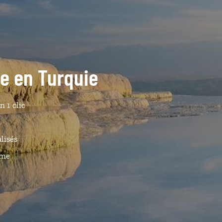
de en Turquie
n 1 clic
lisés
ême