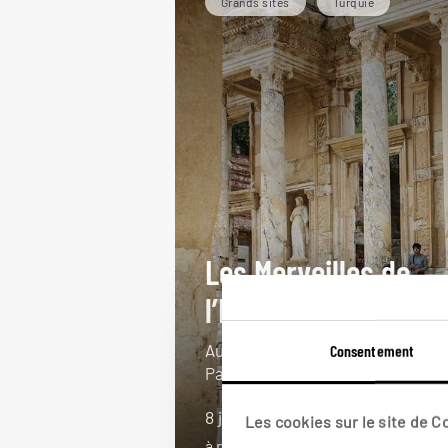
Grands sites
Turquie
Les Merveilles de
l’Égée turque
Autotour : Sirince, Aphrodisias,
Consentement
Pamukkale et Dalyan.
8 jours / 7 nuits
Les cookies sur le site de 
à partir de 1750€