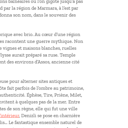
ions balnéaires où l’on gigote jusqu’à pas
 par la région de Marmara, à l’est par
i donna son nom, dans le souvenir des
torique avec brio. Au cœur d’une région
ruines racontent une guerre mythique. Non
re vignes et maisons blanches, ruelles
u’Ulysse aurait préparé sa ruse. Temple
nt des environs d’Assos, ancienne cité
euse pour alterner sites antiques et
te fait parfois de l’ombre au patrimoine,
uthenticité. Éphèse, Tire, Priène, Milet,
nvitent à quelques pas de la mer. Entre
tes de son règne, elle qui fut une ville
l’intérieur
, Denizli se pose en charnière
lis… Le fantastique ensemble naturel de