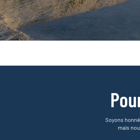
Pou
Soyons honnêt
mais nou