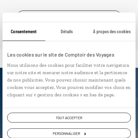
VOIR NOS 6 IDÉES DE VOYAGE EN TURQUIE
Consentement
Détails
À propos des cookies
Les cookies sur le site de Comptoir des Voyages
Nous utilisons des cookies pour faciliter votre navigation
sur notre site et mesurer notre audience et la pertinence
de nos publicités. Vous pouvez choisir maintenant quels
Luciole,
cookies vous acceptez. Vous pourrez modifier vos choix en
cliquant sur « gestion des cookies » en bas de page.
l'appli qui vous guide en Turquie
L’itinéraire vers votre hôtel
TOUT ACCEPTER
troglodyte en 1 clic
Notre sélection de bazars à
PERSONNALISER