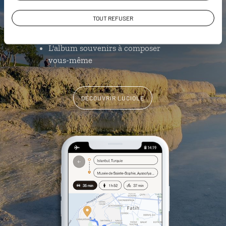
Istanbul
Les plus beaux édifices religieux
TOUT REFUSER
géolocalisés
L'album souvenirs à composer
vous-même
DÉCOUVRIR LUCIOLE