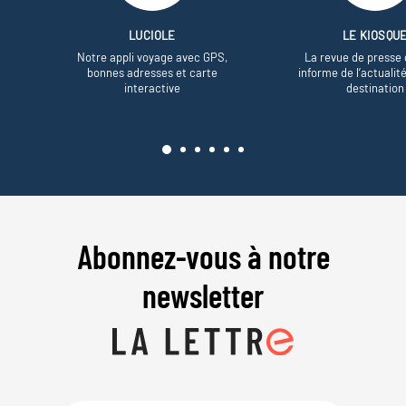
LUCIOLE
LE KIOSQU
Notre appli voyage avec GPS,
La revue de presse 
bonnes adresses et carte
informe de l’actualit
interactive
destination
Abonnez-vous à notre
newsletter