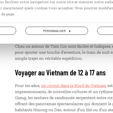
ur faciliter votre navigation sur notre site et mesurer notre audi
ir maintenant quels cookies vous acceptez. Vous pourrez modifier
À cet âge, le Vietnam devient un terrain d’exploratio
 de page.
impériale, les citadelles, les tombeaux et les pagodes 
imagination. Les ateliers artisanaux invitent à mettre 
de riz, tresser le bambou pour créer un chapeau coniq
PERSONNALISER
poterie. Dans le nord du Vietnam, une croisière d’une
des pitons karstiques leur réserve le plus beaux des ré
Chau ou autour de Tam Coc sont faciles et ludiques, en
pour ajouter une touche d’aventure, le train de nuit
simple trajet en véritable expédition.
Voyager au Vietnam de 12 à 17 ans
Pour les ados,
un circuit dans le Nord du Vietnam
est
impressionnants, de nouvelles cultures et un rythme 
Giang, les sentiers de randonnée serpentent entre rizi
offrant des panoramas spectaculaires qui donnent le go
habitants Hmong ou Dao, autour d’un thé ou d’un ate