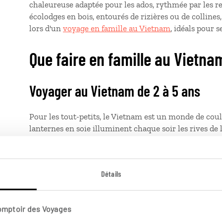
chaleureuse adaptée pour les ados, rythmée par les rep
écolodges en bois, entourés de rizières ou de collines
lors d'un
voyage en famille au Vietnam
, idéals pour 
Que faire en famille au Vietna
Voyager au Vietnam de 2 à 5 ans
Pour les tout-petits, le Vietnam est un monde de coul
lanternes en soie illuminent chaque soir les rives de
féerique qui émerveille les enfants. Les spectacles de
air, captivent leur attention sans jamais être trop 
entre les pitons calcaires devient un moment calme e
Détails
l’eau. Et partout, les plus jeunes découvrent de nouve
tropicaux, petites crêpes croustillantes…
La cuisine 
Comptoir des Voyages
Voyager au Vietnam de 6 à 11 ans