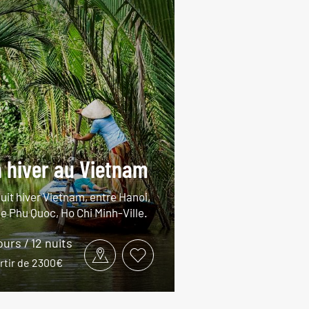
 hiver au Vietnam
uit hiver Vietnam, entre Hanoi,
de Phu Quoc, Ho Chi Minh-Ville.
ours / 12 nuits
rtir de 2300€