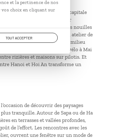
ence et la pertinence de nos
 vos choix en cliquant sur
n passionnant. À Hué, ancienne capitale
nourriront leur curiosité et leur
la main à la pâte : fabriquer des nouilles
ue ou modeler l’argile dans un atelier de
TOUT ACCEPTER
 nuit dans la baie de Lan Ha au milieu
veils. Côté terre, les balades à vélo à Mai
tre rizières et maisons sur pilotis. Et
 entre Hanoi et Hoi An transforme un
 l’occasion de découvrir des paysages
plus tranquille. Autour de Sapa ou de Ha
ères en terrasses et vallées profondes,
ût de l’effort. Les rencontres avec les
lier, ouvrent une fenêtre sur un mode de