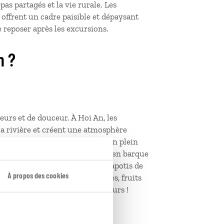
as partagés et la vie rurale. Les
, offrent un cadre paisible et dépaysant
se reposer après les excursions.
m ?
eurs et de douceur. À Hoi An, les
 la rivière et créent une atmosphère
 danseurs et d’acrobates, joués en plein
longs. À Tam Coc, une promenade en barque
t hypnotique, rythmé par le clapotis de
À propos des cookies
lles saveurs : nouilles parfumées, fruits
vietnamienne
les surprend toujours !