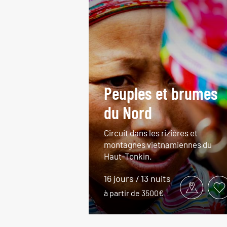
Peuples et brumes
du Nord
Circuit dans les rizières et
montagnes vietnamiennes du
Haut-Tonkin.
16 jours / 13 nuits
à partir de 3500€