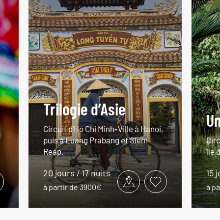
Trilogie d’Asie
Un
Circuit d’Ho Chi Minh-Ville à Hanoi,
puis à Luang Prabang et Siem
Circ
Reap.
île 
20 jours / 17 nuits
15 j
à partir de 3900€
à pa