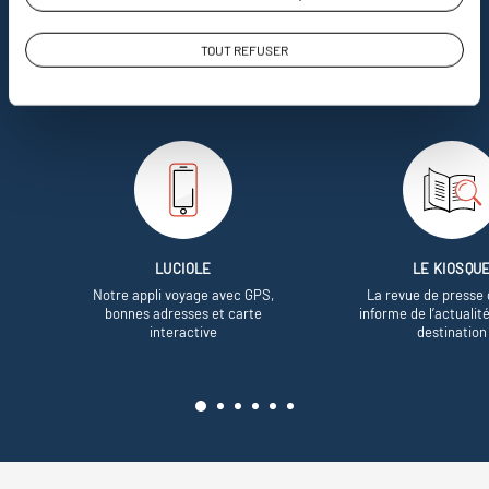
Soyons honnête, nous ne sommes pas les seuls
à proposer des voyages sur mesure,
mais nous
TOUT REFUSER
avons quelques atouts qui font
incontestablement la différence.
LUCIOLE
LE KIOSQU
Notre appli voyage avec GPS,
La revue de presse 
bonnes adresses et carte
informe de l’actualit
interactive
destination