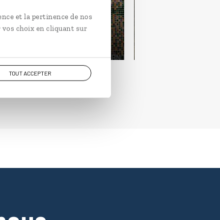
nos Aires, pampa argentine.
Buenos Aires.
ence et la pertinence de nos
jours / 7 nuits
14 jours / 11 nuits
 vos choix en cliquant sur
rtir de 2550€
à partir de 3000€
TOUT ACCEPTER