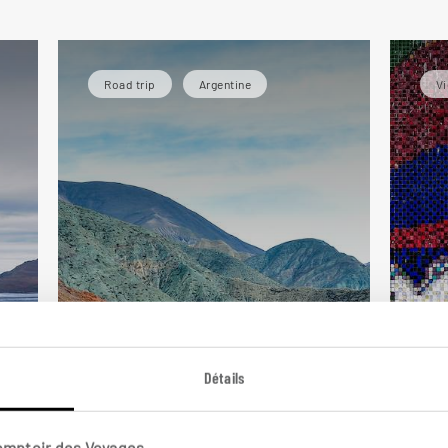
Road trip
Argentine
Vi
La route des sept
Bu
couleurs
Détails
ta
Circuit autotour Nord-Ouest
argentin : Buenos Aires, Tilcara,
Cir
Comptoir des Voyages