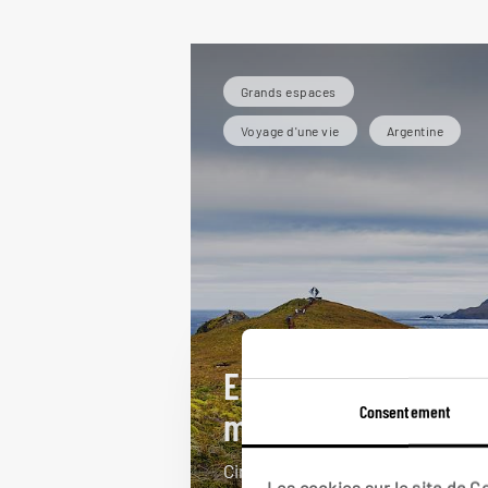
Grands espaces
Voyage d'une vie
Argentine
Envie de bout du
Consentement
monde
Circuit Patagonie argentine : parc
Les cookies sur le site de 