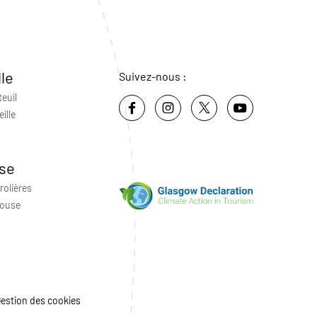
lle
Suivez-nous :
teuil
ille
se
rolières
louse
estion des cookies