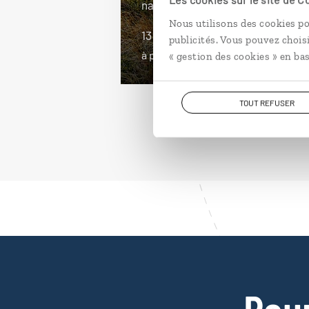
national des Glaciers, Ushuaia…
Nous utilisons des cookies po
13 jours / 11 nuits
publicités. Vous pouvez chois
à partir de 2950€
« gestion des cookies » en bas
TOUT REFUSER