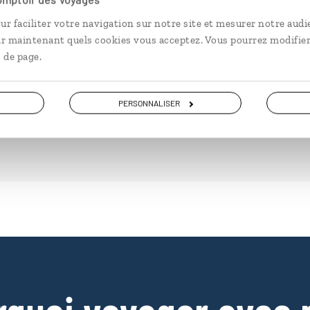
Cafayate...
Bue
ur faciliter votre navigation sur notre site et mesurer notre audi
13 jours / 10 nuits
10 
ir maintenant quels cookies vous acceptez. Vous pourrez modifier
à partir de 2650€
à pa
 de page.
PERSONNALISER